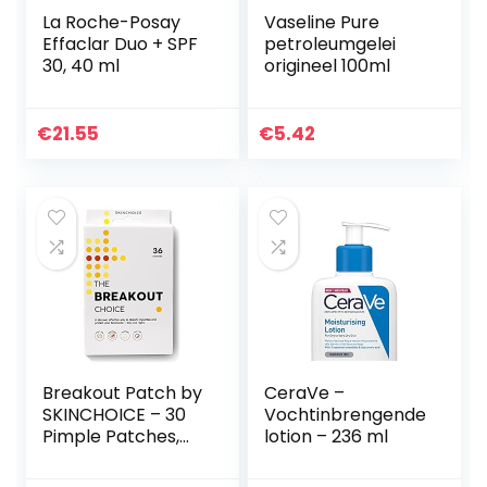
La Roche-Posay
Vaseline Pure
Effaclar Duo + SPF
petroleumgelei
30, 40 ml
origineel 100ml
€
21.55
€
5.42
Breakout Patch by
CeraVe –
SKINCHOICE – 30
Vochtinbrengende
Pimple Patches,
lotion – 236 ml
Onzichtbare
Hydrocolloïde