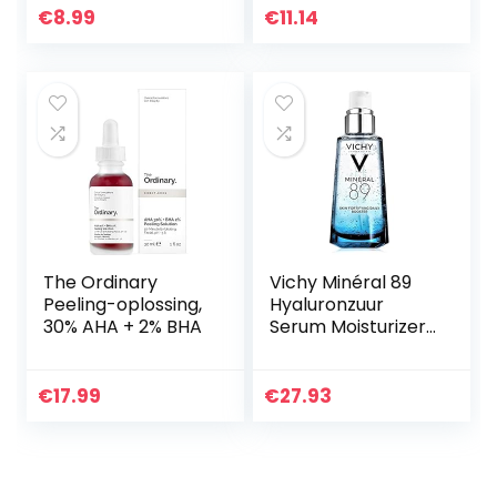
Acne Patch om
€
8.99
€
11.14
Puistjes te
Absorberen…
The Ordinary
Vichy Minéral 89
Peeling-oplossing,
Hyaluronzuur
30% AHA + 2% BHA
Serum Moisturizer,
Gezichtsbooster,
50 ml
€
17.99
€
27.93