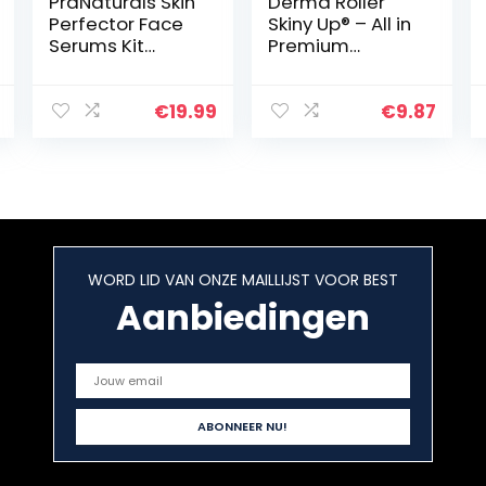
PraNaturals Skin
Derma Roller
Perfector Face
Skiny Up® – All in
Serums Kit
Premium
3x30ml,
Titanium Micro
Hyaluronzuur,
Needles/Many
Retinol &
Good Sizes for
€
19.99
€
9.87
Vitamine C,
Choice/Instructi
Huidverzorging
ons in German
Tegen
and…
Veroudering…
WORD LID VAN ONZE MAILLIJST VOOR BEST
Aanbiedingen