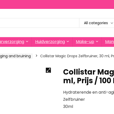
All categories
rverzorging
Huidverzorging
Make-up
Mani
ging and bruining
Collistar Magic Drops Zelfbruiner, 30 ml, Pri
Collistar Mag
ml, Prijs / 100
Hydraterende en anti-a
Zelfbruiner
30ml