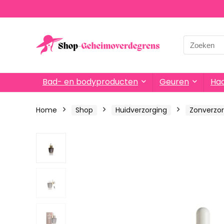
Search
for:
Bad- en bodyproducten
Geuren
Haa
Home
Shop
Huidverzorging
Zonverzor