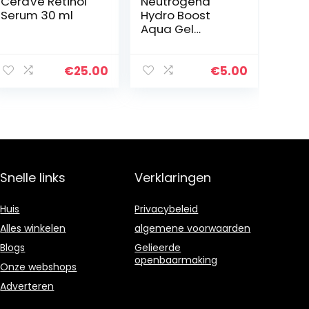
CeraVe Retinol
Neutrogena
Serum 30 ml
Hydro Boost
Aqua Gel
Reiniger,
effectieve
hydraterende
€
25.00
€
5.00
lichte
gelformule met
hyaluronzuur en
glycerine, 200…
Snelle links
Verklaringen
Huis
Privacybeleid
Alles winkelen
algemene voorwaarden
Blogs
Gelieerde
openbaarmaking
Onze webshops
Adverteren