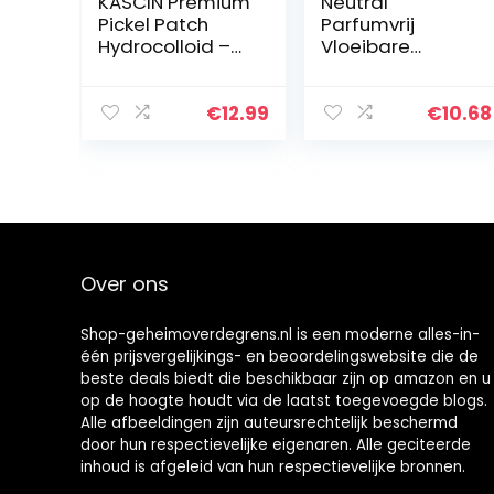
KASCIN Premium
Neutral
Pickel Patch
Parfumvrij
Hydrocolloid –
Vloeibare
39 Akne Patches
Handzeep, voor
– Made in Korea
schone handen,
– Pimple Acne
speciaal
€
12.99
€
10.68
Patch Pflaster in
ontwikkeld voor
zwei Größen…
de gevoelige
huid – 6 x 250
ml…
Over ons
Shop-geheimoverdegrens.nl is een moderne alles-in-
één prijsvergelijkings- en beoordelingswebsite die de
beste deals biedt die beschikbaar zijn op amazon en u
op de hoogte houdt via de laatst toegevoegde blogs.
Alle afbeeldingen zijn auteursrechtelijk beschermd
door hun respectievelijke eigenaren. Alle geciteerde
inhoud is afgeleid van hun respectievelijke bronnen.