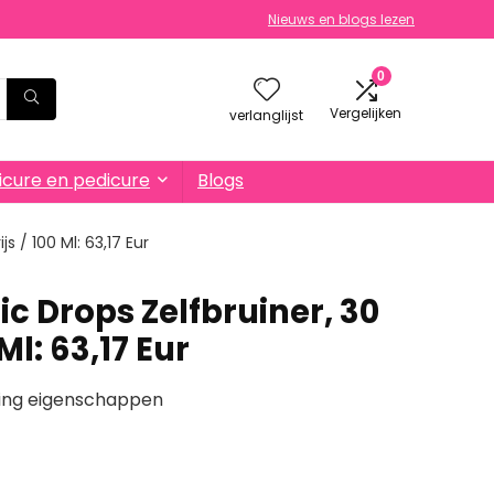
Nieuws en blogs lezen
0
Vergelijken
verlanglijst
cure en pedicure
Blogs
js / 100 Ml: 63,17 Eur
ic Drops Zelfbruiner, 30
 Ml: 63,17 Eur
ging eigenschappen