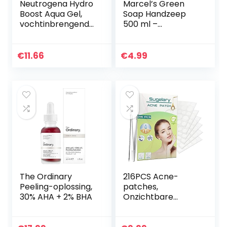
Neutrogena Hydro
Marcel’s Green
Boost Aqua Gel,
Soap Handzeep
vochtinbrengende
500 ml –
gel,
Sandelhout &
vochtinbrengende
Kardemom –
crème, normale
Plantaardig –
€
11.66
€
4.99
en gemengde huid,
Milieuvriendelijk –
olievrij, 50 ml
Gerecyclede
Flessen…
The Ordinary
216PCS Acne-
Peeling-oplossing,
patches,
30% AHA + 2% BHA
Onzichtbare
Hydrocolloïde
Absorberende