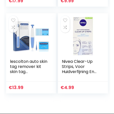
Puistjes,
€
17.99
€
9.99
Waterdichte en
Onzichtbare
Vlekbehandeling…
lescolton auto skin
Nivea Clear-Up
tag remover kit
Strips, Voor
skin tag
Huidverfijning En
verwijdering
Mee-Eters, 1X4
apparaat
Neusstrips En 2 X 2
wratverwijdering
Voorhoofd-/Kinstri
€
13.99
€
4.99
(I-20)
ps