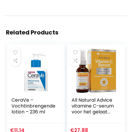
Related Products
CeraVe –
All Natural Advice
Vochtinbrengende
vitamine C-serum
lotion – 236 ml
voor het gelaat
met hyaluronzuur
en vitamine E –
Gezichtsserum –
€
11.14
€
27.88