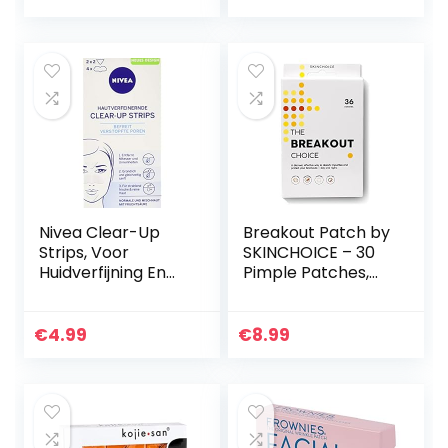
Organische…
Nivea Clear-Up
Breakout Patch by
Strips, Voor
SKINCHOICE – 30
Huidverfijning En
Pimple Patches,
Mee-Eters, 1X4
Onzichtbare
Neusstrips En 2 X 2
Hydrocolloïde
Voorhoofd-/Kinstri
Acne Patch om
€
4.99
€
8.99
ps
Puistjes te
Absorberen…