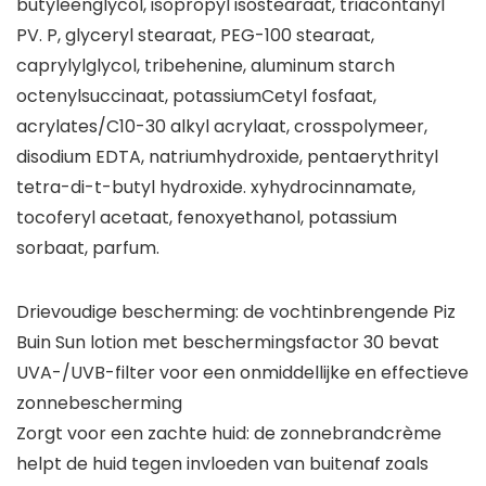
butyleenglycol, isopropyl isostearaat, triacontanyl
PV. P, glyceryl stearaat, PEG-100 stearaat,
caprylylglycol, tribehenine, aluminum starch
octenylsuccinaat, potassiumCetyl fosfaat,
acrylates/C10-30 alkyl acrylaat, crosspolymeer,
disodium EDTA, natriumhydroxide, pentaerythrityl
tetra-di-t-butyl hydroxide. xyhydrocinnamate,
tocoferyl acetaat, fenoxyethanol, potassium
sorbaat, parfum.
Drievoudige bescherming: de vochtinbrengende Piz
Buin Sun lotion met beschermingsfactor 30 bevat
UVA-/UVB-filter voor een onmiddellijke en effectieve
zonnebescherming
Zorgt voor een zachte huid: de zonnebrandcrème
helpt de huid tegen invloeden van buitenaf zoals