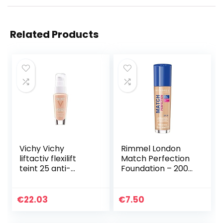
Related Products
Vichy Vichy
Rimmel London
liftactiv flexilift
Match Perfection
teint 25 anti-
Foundation – 200
rimpel foundation
Soft Beige – Beige
30 ml
€
22.03
€
7.50