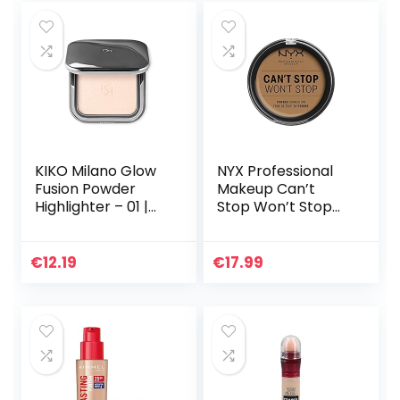
KIKO Milano Glow
NYX Professional
Fusion Powder
Makeup Can’t
Highlighter – 01 |
Stop Won’t Stop
Highlighter in
Full Coverage
poedervorm met
Powder
moduleerbaar
Foundation, matte
€
12.19
€
17.99
resultaat
afwerking,
glanscontrole…