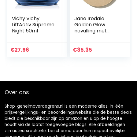
Vichy Vichy
Jane Iredale
LiftActiv Supreme
Golden Glow
Night 50ml
navulling met
zuivere
persbodem, 9,9 g
€
27.96
€
35.35
Over ons
Shop-geheimoverdegrens.nl is een moderne alles-in-één
prijsvergelijkings- en beoordelingswebsite die de beste deals
biedt die beschikbaar zijn op amazon en u op de hoogte
houdt via de laatst toegevoegde blogs. Alle afbeeldingen
zijn auteursrechtelijk beschermd door hun respectievelijke
eigenaren. Alle geciteerde inhoud is afgeleid van hun