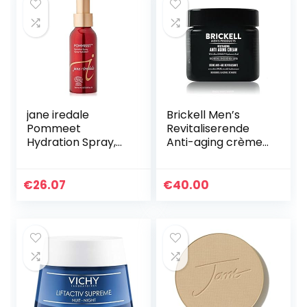
jane iredale
Brickell Men’s
Pommeet
Revitaliserende
Hydration Spray,
Anti-aging crème
per stuk verpakt (1
voor Mannen,
x 90 ml)
Natuurlijke en
Organische Anti-
€
26.07
€
40.00
Rimpel
Nachtcrème voor…