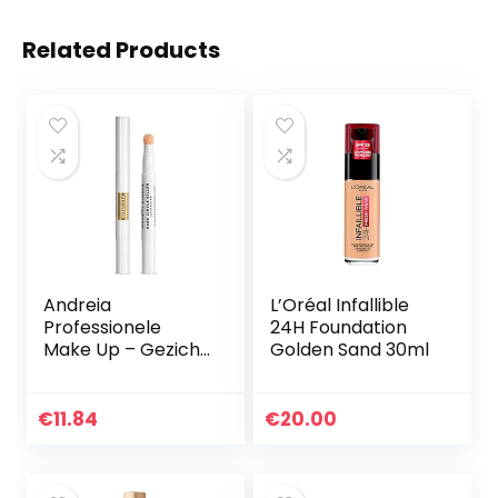
Related Products
Andreia
L’Oréal Infallible
Professionele
24H Foundation
Make Up – Gezicht
Golden Sand 30ml
– DARK CIRCLE
KILLER – Concealer
04
€
11.84
€
20.00