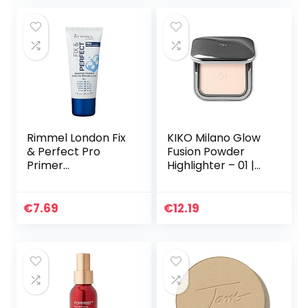
Rimmel London Fix
KIKO Milano Glow
& Perfect Pro
Fusion Powder
Primer
Highlighter – 01 |
Transparant
Highlighter in
poedervorm met
moduleerbaar
€
7.69
€
12.19
resultaat