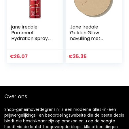
jane iredale
Jane Iredale
Pommeet
Golden Glow
Hydration Spray,
navulling met
per stuk verpakt (1
zuivere
x 90 ml)
persbodem, 9,9 g
€
26.07
€
35.35
Over ons
Shop-geheimoverdegrens.nl is een moderne alles-in-één
prijsvergelijkings- en beoordelingswebsite die de beste deals
biedt die beschikbaar zijn op amazon en u op de hoogte
houdt via de laatst toegevoegde blogs. Alle afbeeldingen