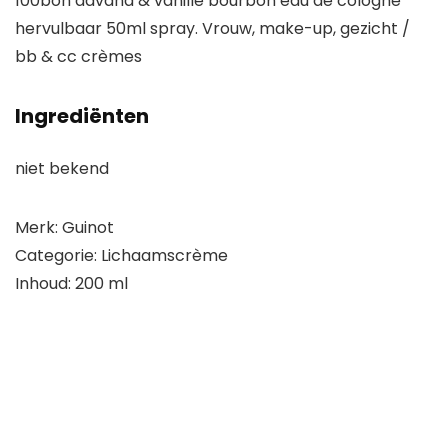
100bon davana & vanille bourbon eau de cologne
hervulbaar 50ml spray. Vrouw, make-up, gezicht /
bb & cc crèmes
Ingrediënten
niet bekend
Merk: Guinot
Categorie: Lichaamscrème
Inhoud: 200 ml