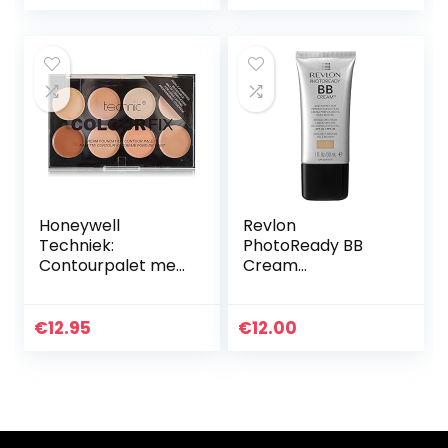
gezichtscrème,
afwerking,
gezichtscrème
glanscontrole…
voor…
Honeywell
Revlon
Techniek:
PhotoReady BB
Contourpalet met
Cream
8 kleuren Cream
Light/Medium 20,
Foundation (28 g).
per stuk verpakt (1
x 30 ml)
€
12.95
€
12.00