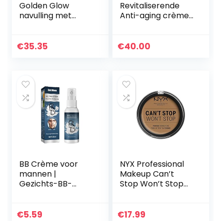
Golden Glow
Revitaliserende
navulling met
Anti-aging crème
zuivere
voor Mannen,
persbodem, 9,9 g
Natuurlijke en
Organische Anti-
€
35.35
€
40.00
Rimpel
Nachtcrème voor…
BB Crème voor
NYX Professional
mannen |
Makeup Can’t
Gezichts-BB-
Stop Won’t Stop
crème voor
Full Coverage
mannen | Mannen
Powder
verhelderende luie
Foundation, matte
€
5.59
€
17.99