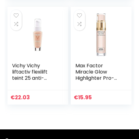
Nachtcrème voor…
Vichy Vichy
Max Factor
liftactiv flexilift
Miracle Glow
teint 25 anti-
Highlighter Pro-
rimpel foundation
Illuminator
30 ml
€
22.03
€
15.95