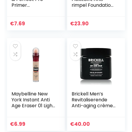
Primer
rimpel Foundation
Transparant
35 Sand 30ml
€
7.69
€
23.90
Maybelline New
Brickell Men’s
York Instant Anti
Revitaliserende
Age Eraser 01 Light
Anti-aging crème
– concealers die
voor Mannen,
zichtbaar wallen
Natuurlijke en
wegwerken – 6,8
Organische Anti-
€
6.99
€
40.00
ml, 01 Light
Rimpel