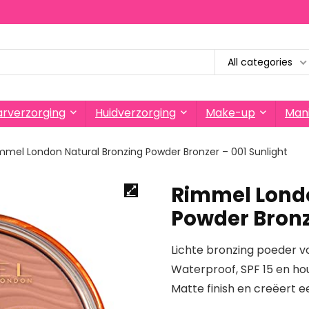
All categories
rverzorging
Huidverzorging
Make-up
Mani
mmel London Natural Bronzing Powder Bronzer – 001 Sunlight
Rimmel Londo
Powder Bronz
Lichte bronzing poeder v
Waterproof, SPF 15 en hou
Matte finish en creëert 