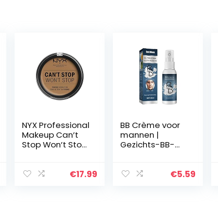
NYX Professional
BB Crème voor
Makeup Can’t
mannen |
Stop Won’t Stop
Gezichts-BB-
Full Coverage
crème voor
Powder
mannen |
Foundation,
Mannen
€
17.99
€
5.59
matte
verhelderende
afwerking,
luie
glanscontrole…
gezichtscrème,
gezichtscrème