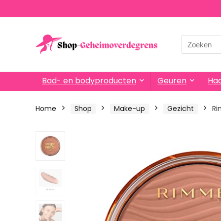
Search
for:
Bad- en bodyproducten
Geuren
Haa
Home
Shop
Make-up
Gezicht
Ri