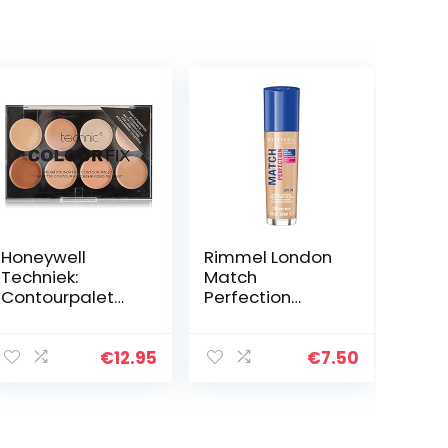
Honeywell
Rimmel London
Techniek:
Match
Contourpalet
Perfection
met 8 kleuren
Foundation –
Cream
200 Soft Beige –
Foundation (28
Beige
€
12.95
€
7.50
g).