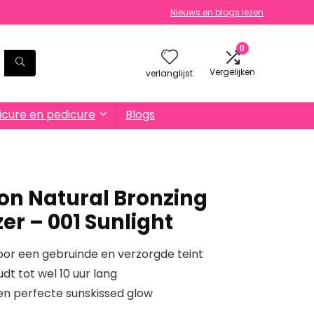
Nieuws en blogs lezen
0
Vergelijken
verlanglijst
cure en pedicure
Blogs
n Natural Bronzing
er – 001 Sunlight
oor een gebruinde en verzorgde teint
dt tot wel 10 uur lang
een perfecte sunskissed glow