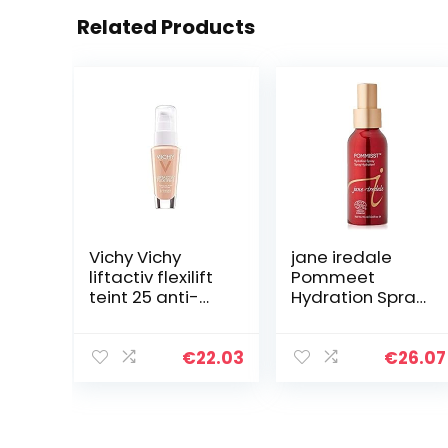
Related Products
Vichy Vichy
jane iredale
liftactiv flexilift
Pommeet
teint 25 anti-
Hydration Spray,
rimpel
per stuk verpakt
foundation 30
(1 x 90 ml)
ml
€
22.03
€
26.07