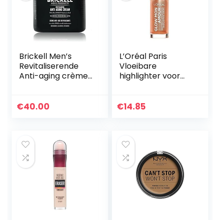
Brickell Men’s
L’Oréal Paris
Revitaliserende
Vloeibare
Anti-aging crème
highlighter voor
voor Mannen,
een frisse teint,
Natuurlijke en
Glow mon Amour
Organische Anti-
Highlighting Drops,
€
40.00
€
14.85
Rimpel
02 Loving Peach, 1 x
Nachtcrème voor…
15 ml