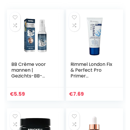
BB Crème voor
Rimmel London Fix
mannen |
& Perfect Pro
Gezichts-BB-
Primer
crème voor
Transparant
mannen | Mannen
verhelderende luie
€
5.59
€
7.69
gezichtscrème,
gezichtscrème
voor…