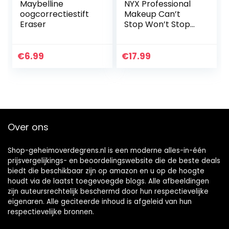
Maybelline
NYX Professional
oogcorrectiestift
Makeup Can’t
Eraser
Stop Won’t Stop
Full Coverage
Powder
Foundation, matte
€
6.99
€
17.99
afwerking,
glanscontrole…
Over ons
Shop-geheimoverdegrens.nl is een moderne alles-in-één
prijsvergelijkings- en beoordelingswebsite die de beste deals
biedt die beschikbaar zijn op amazon en u op de hoogte
houdt via de laatst toegevoegde blogs. Alle afbeeldingen
zijn auteursrechtelijk beschermd door hun respectievelijke
eigenaren. Alle geciteerde inhoud is afgeleid van hun
respectievelijke bronnen.