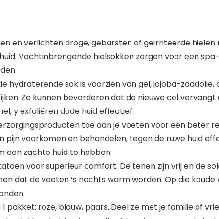
 en verlichten droge, gebarsten of geïrriteerde hielen m
uid. Vochtinbrengende hielsokken zorgen voor een spa-h
uden.
 hydraterende sok is voorzien van gel, jojoba-zaadolie, o
rijken. Ze kunnen bevorderen dat de nieuwe cel vervangt 
l, y exfoliëren dode huid effectief.
orgingsproducten toe aan je voeten voor een beter res
 pijn voorkomen en behandelen, tegen de ruwe huid effec
m een zachte huid te hebben.
oen voor superieur comfort. De tenen zijn vrij en de s
n dat de voeten ‘s nachts warm worden. Op die koude w
vonden.
 pakket: roze, blauw, paars. Deel ze met je familie of v