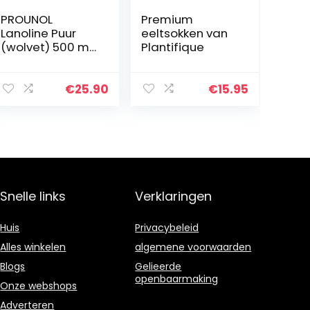
PROUNOL
Premium
Lanoline Puur
eeltsokken van
(wolvet) 500 ml
Plantifique
– 100%
natuurlijke
crème voor
€
25.90
€
15.95
hand – en
voetverzorging
Snelle links
Verklaringen
Huis
Privacybeleid
Alles winkelen
algemene voorwaarden
Blogs
Gelieerde
openbaarmaking
Onze webshops
Adverteren