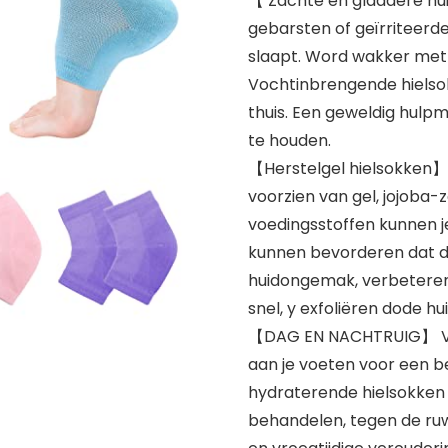
【 Zachte en gladdere hu
gebarsten of geïrriteerde
slaapt. Word wakker met
Vochtinbrengende hielso
thuis. Een geweldig hulpm
te houden.
【Herstelgel hielsokken】 
voorzien van gel, jojoba-z
voedingsstoffen kunnen je
kunnen bevorderen dat de
huidongemak, verbeteren 
snel, y exfoliëren dode hui
【DAG EN NACHTRUIG】 Voe
aan je voeten voor een be
hydraterende hielsokken
behandelen, tegen de ruw