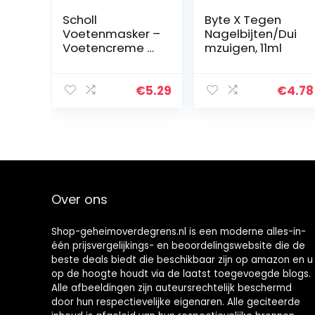
Scholl
Byte X Tegen
Voetenmasker –
Nagelbijten/Dui
Voetencreme –
mzuigen, 11ml
Voedend En
Relaxerende
Lavendel –
€
5.29
€
4.78
Expert Care – 1
paar
Over ons
Shop-geheimoverdegrens.nl is een moderne alles-in-
één prijsvergelijkings- en beoordelingswebsite die de
beste deals biedt die beschikbaar zijn op amazon en u
op de hoogte houdt via de laatst toegevoegde blogs.
Alle afbeeldingen zijn auteursrechtelijk beschermd
door hun respectievelijke eigenaren. Alle geciteerde