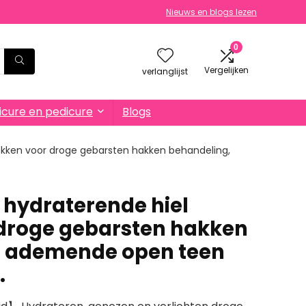
Nieuws en blogs lezen
0
Vergelijken
verlanglijst
cure en pedicure
Blogs
sokken voor droge gebarsten hakken behandeling,
 hydraterende hiel
droge gebarsten hakken
, ademende open teen
…