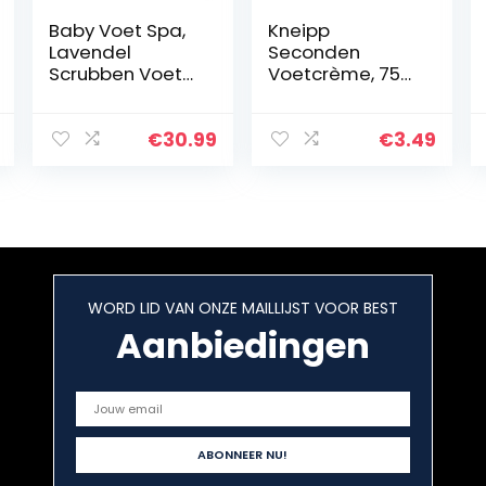
Baby Voet Spa,
Kneipp
Lavendel
Seconden
Scrubben Voet
Voetcrème, 75
Maskers, Voet
ml, Vitaliserend
Masker voor
Baby zachte
€
30.99
€
3.49
huid, Peel Off
Eelt Dode Huid
Eelt Remover…
WORD LID VAN ONZE MAILLIJST VOOR BEST
Aanbiedingen