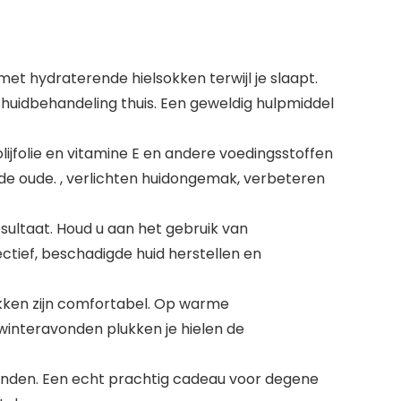
et hydraterende hielsokken terwijl je slaapt.
uidbehandeling thuis. Een geweldig hulpmiddel
lijfolie en vitamine E en andere voedingsstoffen
de oude. , verlichten huidongemak, verbeteren
ultaat. Houd u aan het gebruik van
tief, beschadigde huid herstellen en
okken zijn comfortabel. Op warme
interavonden plukken je hielen de
rienden. Een echt prachtig cadeau voor degene