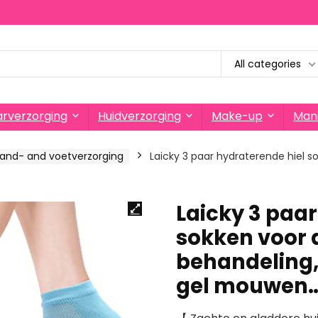
All categories
rverzorging
Huidverzorging
Make-up
Mani
and- and voetverzorging
Laicky 3 paar hydraterende hiel 
Laicky 3 paar
sokken voor 
behandeling
gel mouwen