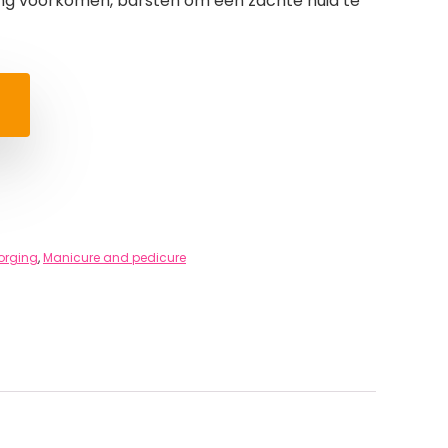
ing voorkomen, barsten om een zachte huid te
orging
,
Manicure and pedicure