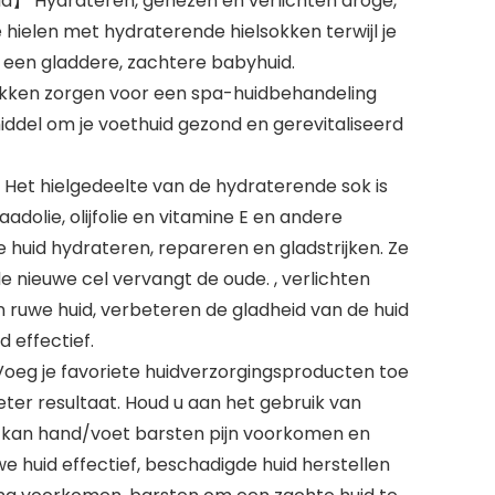
id】 Hydrateren, genezen en verlichten droge,
 hielen met hydraterende hielsokken terwijl je
 een gladdere, zachtere babyhuid.
kken zorgen voor een spa-huidbehandeling
iddel om je voethuid gezond en gerevitaliseerd
Het hielgedeelte van de hydraterende sok is
aadolie, olijfolie en vitamine E en andere
 huid hydrateren, repareren en gladstrijken. Ze
 nieuwe cel vervangt de oude. , verlichten
ruwe huid, verbeteren de gladheid van de huid
d effectief.
g je favoriete huidverzorgingsproducten toe
ter resultaat. Houd u aan het gebruik van
 kan hand/voet barsten pijn voorkomen en
e huid effectief, beschadigde huid herstellen