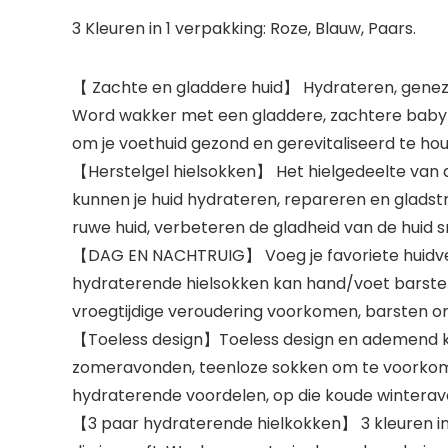
3 Kleuren in 1 verpakking: Roze, Blauw, Paars.
【 Zachte en gladdere huid】 Hydrateren, genezen
Word wakker met een gladdere, zachtere babyh
om je voethuid gezond en gerevitaliseerd te ho
【Herstelgel hielsokken】 Het hielgedeelte van de
kunnen je huid hydrateren, repareren en gladst
ruwe huid, verbeteren de gladheid van de huid sne
【DAG EN NACHTRUIG】 Voeg je favoriete huidverz
hydraterende hielsokken kan hand/voet barsten
vroegtijdige veroudering voorkomen, barsten o
【Toeless design】Toeless design en ademend kat
zomeravonden, teenloze sokken om te voorkome
hydraterende voordelen, op die koude wintera
【3 paar hydraterende hielkokken】 3 kleuren in 1