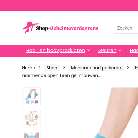
Search
for:
Bad- en bodyproducten
Geuren
Haa
Home
Shop
Manicure and pedicure
H
ademende open teen gel mouwen…