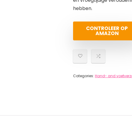
en vroegtijdige verouder
hebben.
CONTROLEER OP
AMAZON
Categories:
Hand- and voetverz