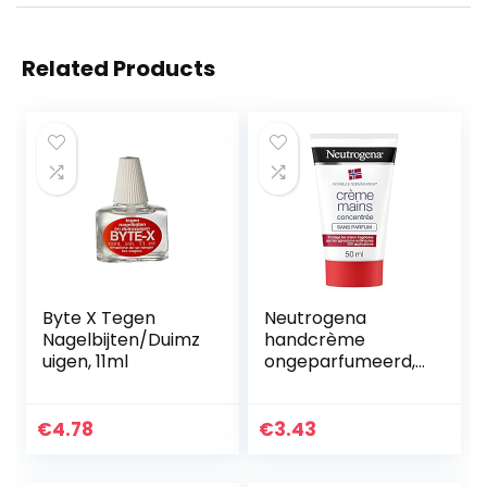
Related Products
Byte X Tegen
Neutrogena
Nagelbijten/Duimz
handcrème
uigen, 11ml
ongeparfumeerd,
Noorse formule,
voedende en
beschermende
€
4.78
€
3.43
vochtinbrengende
crème voor droge