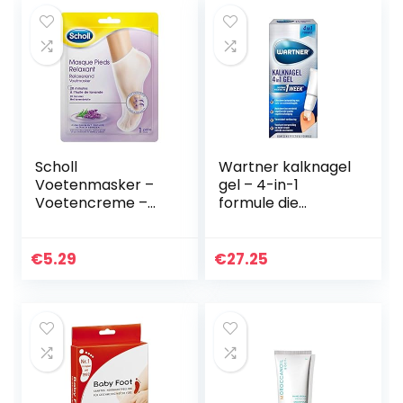
en…
Scholl
Wartner kalknagel
Voetenmasker –
gel – 4-in-1
Voetencreme –
formule die
Voedend En
effectief is tegen
Relaxerende
kalknagels –
Lavendel – Expert
Voetverzorging – 7
€
5.29
€
27.25
Care – 1 paar
ml