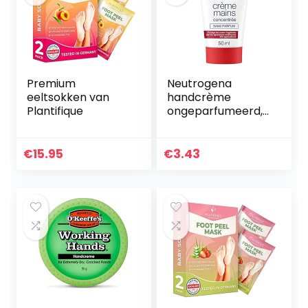
Premium
Neutrogena
eeltsokken van
handcrème
Plantifique
ongeparfumeerd,
Noorse formule,
voedende en
beschermende
€
15.95
€
3.43
vochtinbrengende
crème voor droge
en…