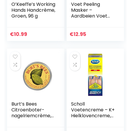
O’Keeffe’s Working
Voet Peeling
Hands Handcrème,
Masker –
Groen, 96 g
Aardbeien Voet
Peeling Masker 2-
Pack
Dermatologisch
€
10.99
€
12.95
Getest, Herstelt
Droge Hielen,
Verwijderd…
Burt’s Bees
Scholl
Citroenboter-
Voetencreme – K+
nagelriemcrème,
Hielklovencreme,
100 procent
60ml
natuurlijk, potje