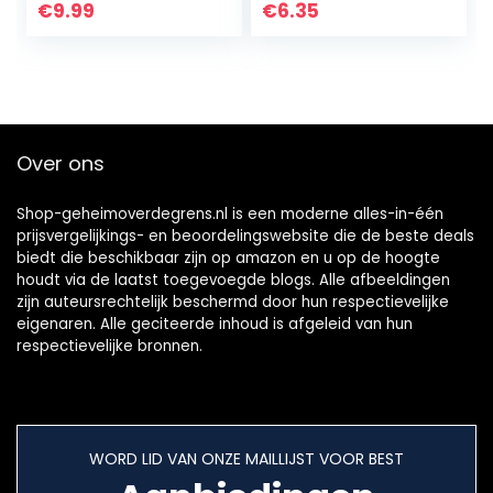
van 15 g
€
9.99
€
6.35
Over ons
Shop-geheimoverdegrens.nl is een moderne alles-in-één
prijsvergelijkings- en beoordelingswebsite die de beste deals
biedt die beschikbaar zijn op amazon en u op de hoogte
houdt via de laatst toegevoegde blogs. Alle afbeeldingen
zijn auteursrechtelijk beschermd door hun respectievelijke
eigenaren. Alle geciteerde inhoud is afgeleid van hun
respectievelijke bronnen.
WORD LID VAN ONZE MAILLIJST VOOR BEST