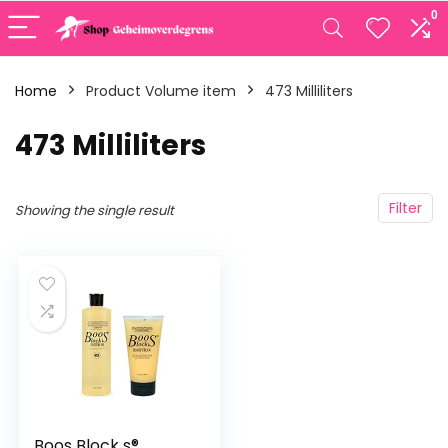
0
Home
Product Volume item
‎473 Milliliters
‎473 Milliliters
Filter
Showing the single result
Boos Block s®