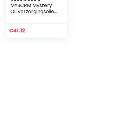
MYSCRM Mystery
Oil verzorgingsolie
en Board Cream
verzorgingscrème
van John Boos,
€
41.12
473ml fles Mystery
Oil…