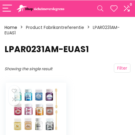
0
Home
Product Fabrikantreferentie
‎LPAR0231AM-
EUAS1
‎LPAR0231AM-EUAS1
Filter
Showing the single result