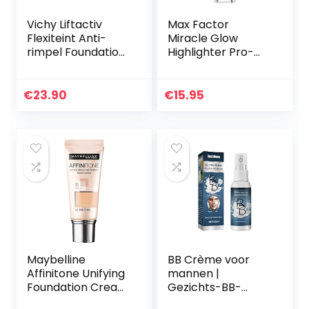
Vichy Liftactiv
Max Factor
Flexiteint Anti-
Miracle Glow
rimpel Foundation
Highlighter Pro-
35 Sand 30ml
Illuminator
€
23.90
€
15.95
Maybelline
BB Crème voor
Affinitone Unifying
mannen |
Foundation Cream
Gezichts-BB-
(16 Vanilla Rose)
crème voor