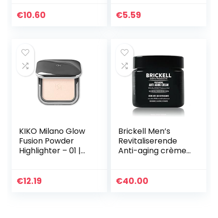
30 ml
mannen | Mannen
verhelderende luie
€
10.60
€
5.59
gezichtscrème,
gezichtscrème
voor…
KIKO Milano Glow
Brickell Men’s
Fusion Powder
Revitaliserende
Highlighter – 01 |
Anti-aging crème
Highlighter in
voor Mannen,
poedervorm met
Natuurlijke en
moduleerbaar
Organische Anti-
€
12.19
€
40.00
resultaat
Rimpel
Nachtcrème voor…