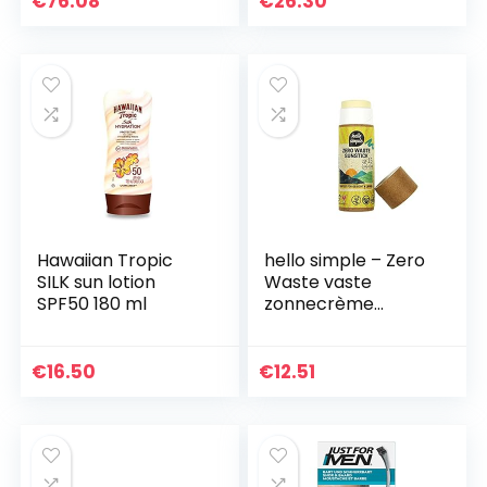
€
76.08
€
26.30
Hawaiian Tropic
hello simple – Zero
SILK sun lotion
Waste vaste
SPF50 180 ml
zonnecrème
Sunstick –
veganistisch
plasticvrij –
€
16.50
€
12.51
minerale UVA +
UVB filter (LSF 15)