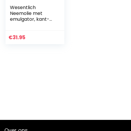
Wesentlich
Neemolie met
emulgator, kant-
en-klaar gemengd
voor direct gebruik,
1000 ml
€
31.95
Over ons