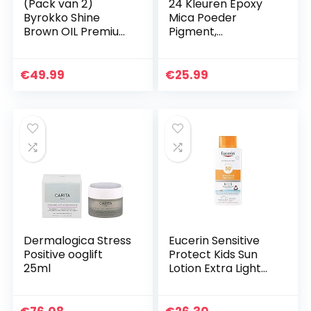
(Pack van 2)
24 Kleuren Epoxy
Byrokko Shine
Mica Poeder
Brown OIL Premium
Pigment,
FAST Tan
Cosmetische
Accelerator XXL x
Kwaliteit Natuurlijk
150ml ZONBED &
Pigment, Gebruikt
€
49.99
€
25.99
ZON, 100%
In Zeep Kleurstof,
natuurlijke oliën 2…
Kaarsen…
Dermalogica Stress
Eucerin Sensitive
Positive ooglift
Protect Kids Sun
25ml
Lotion Extra Light
LSF 50+, 400 ml
Lotion