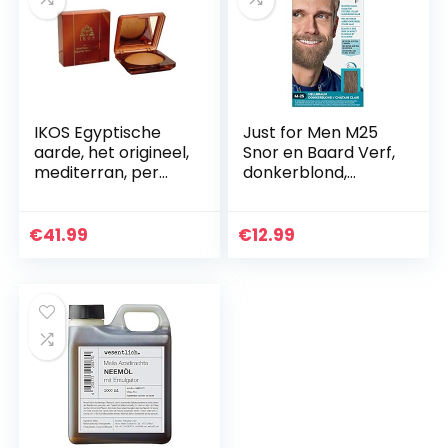
IKOS Egyptische
Just for Men M25
aarde, het origineel,
Snor en Baard Verf,
mediterran, per
donkerblond,
stuk verpakt (1 x 13
elimineert grijs voor
g)
een dikkere en
vollere look
€
41.99
€
12.99