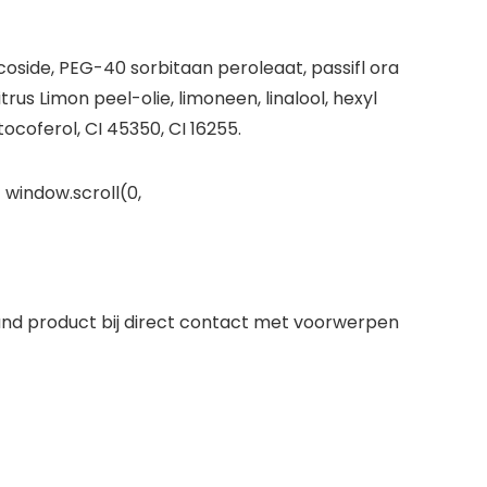
oside, PEG-40 sorbitaan peroleaat, passifl ora
trus Limon peel-olie, limoneen, linalool, hexyl
ocoferol, CI 45350, CI 16255.
 window.scroll(0,
nd product bij direct contact met voorwerpen