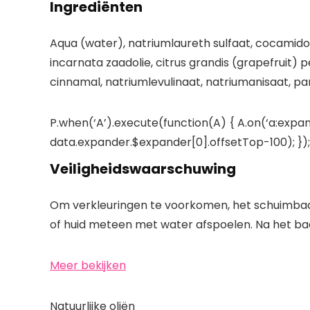
Ingrediënten
Aqua (water), natriumlaureth sulfaat, cocamido
incarnata zaadolie, citrus grandis (grapefruit) pe
cinnamal, natriumlevulinaat, natriumanisaat, par
P.when(‘A’).execute(function(A) { A.on(‘a:expan
data.expander.$expander[0].offsetTop-100); }); 
Veiligheidswaarschuwing
Om verkleuringen te voorkomen, het schuimbad
of huid meteen met water afspoelen. Na het b
Meer bekijken
Natuurlijke oliën