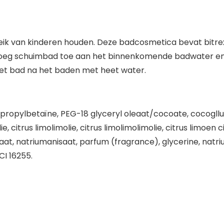
eik van kinderen houden. Deze badcosmetica bevat bitre
oeg schuimbad toe aan het binnenkomende badwater en 
het bad na het baden met heet water.
propylbetaïne, PEG-18 glyceryl oleaat/cocoate, cocogllu
ie, citrus limolimolie, citrus limolimolimolie, citrus limoen
inaat, natriumanisaat, parfum (fragrance), glycerine, nat
CI 16255.