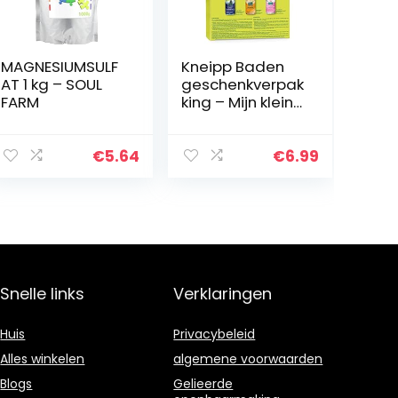
MAGNESIUMSULF
Kneipp Baden
AT 1 kg – SOUL
geschenkverpak
FARM
king – Mijn kleine
badewelt, 3 x 20
ml
€
5.64
€
6.99
Snelle links
Verklaringen
Huis
Privacybeleid
Alles winkelen
algemene voorwaarden
Blogs
Gelieerde