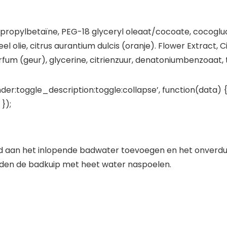
propylbetaïne, PEG-18 glyceryl oleaat/cocoate, cocogluc
el olie, citrus aurantium dulcis (oranje). Flower Extract, Ci
fum (geur), glycerine, citrienzuur, denatoniumbenzoaat, t
der:toggle_description:toggle:collapse’, function(data) {
});
 aan het inlopende badwater toevoegen en het onverdu
aden de badkuip met heet water naspoelen.