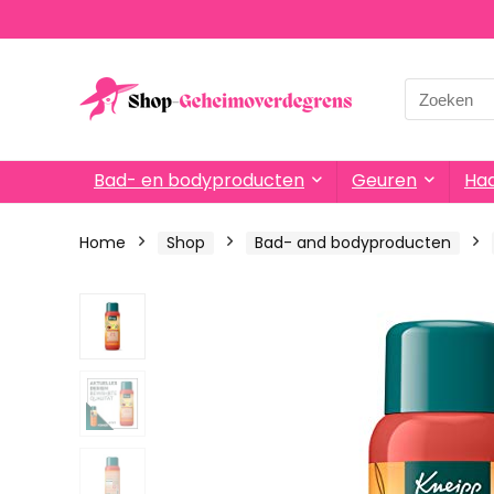
Search
for:
Bad- en bodyproducten
Geuren
Haa
Home
Shop
Bad- and bodyproducten