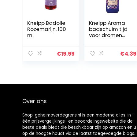
Kneipp Badolie
Kneipp Aroma
Rozemarijn, 100
badschuim tijd
ml
voor dromen
lavendel vanille
en avondbloem,
400 ml
€
19.99
€
4.39
Over ons
Shop-geheimoverdegrens.nl is een moderne alles-in-
één prijsvergelijkings- en beoordelingswebsite die de
beste deals biedt die beschikbaar zijn op amazon en u
op de hoogte houdt via de laatst toegevoegde blogs.