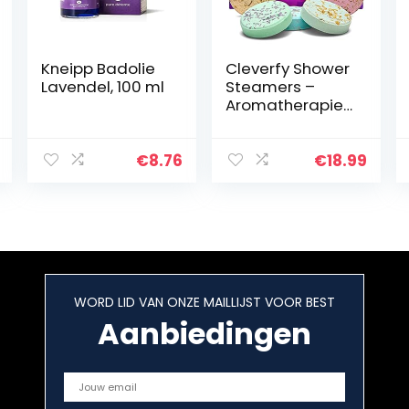
Kneipp Badolie
Cleverfy Shower
Lavendel, 100 ml
Steamers –
Aromatherapie
Cadeaus Voor
Vrouwen – [6x]
Douchebomme
€
8.76
€
18.99
n Met Essentiële
Oliën Voor
Ontspanning…
WORD LID VAN ONZE MAILLIJST VOOR BEST
Aanbiedingen