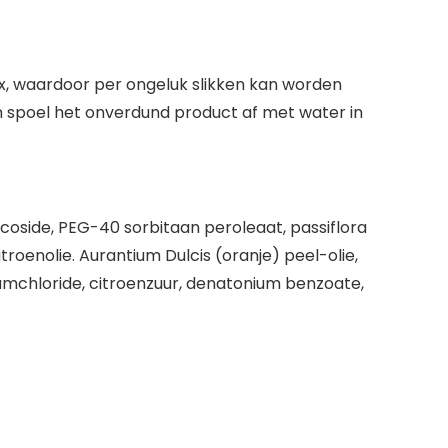
x, waardoor per ongeluk slikken kan worden
spoel het onverdund product af met water in
coside, PEG-40 sorbitaan peroleaat, passiflora
 citroenolie. Aurantium Dulcis (oranje) peel-olie,
riumchloride, citroenzuur, denatonium benzoate,