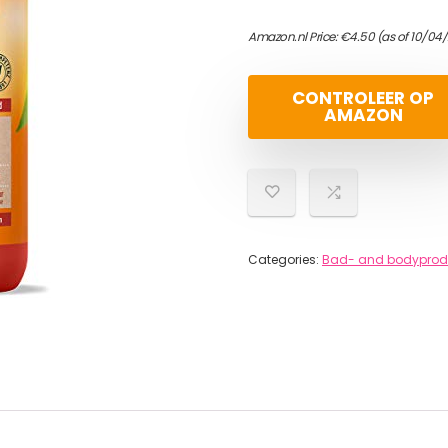
Amazon.nl Price:
€
4.50
(as of 10/04
CONTROLEER OP
AMAZON
Categories:
Bad- and bodyprod