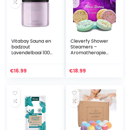
Vitabay Sauna en
Cleverfy Shower
badzout
Steamers –
Lavendelbaai 1000
Aromatherapie
g – Zachte
Cadeaus Voor
lichaamsscrub –
Vrouwen – [6x]
geschikt voor
Douchebommen
€
16.99
€
18.99
whirlpool
Met Essentiële
Oliën Voor
Ontspanning…