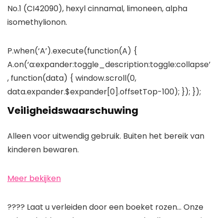
No.1 (CI42090), hexyl cinnamal, limoneen, alpha
isomethylionon.
P.when(‘A’).execute(function(A) {
A.on(‘a:expander:toggle_description:toggle:collapse’
, function(data) { window.scroll(0,
data.expander.$expander[0].offsetTop-100); }); });
Veiligheidswaarschuwing
Alleen voor uitwendig gebruik. Buiten het bereik van
kinderen bewaren.
Meer bekijken
???? Laat u verleiden door een boeket rozen… Onze