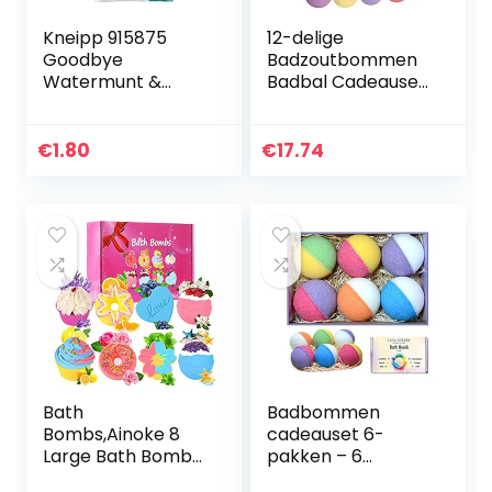
Kneipp 915875
12-delige
Goodbye
Badzoutbommen
Watermunt &
Badbal Cadeauset
rozemarijn
Geur Essentiële
badkristallen, 60 g,
Olie
Aromatherapie
€
1.80
€
17.74
Hydraterende
Exfoliërende
Voetbad Bal Set…
Bath
Badbommen
Bombs,Ainoke 8
cadeauset 6-
Large Bath Bombs
pakken – 6
Gift Set for
Bubbelbad met