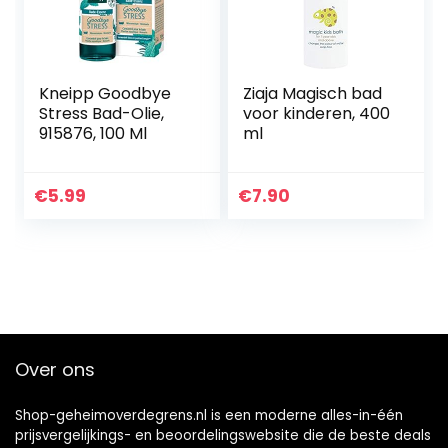
Kneipp Goodbye
Ziaja Magisch bad
Stress Bad-Olie,
voor kinderen, 400
915876, 100 Ml
ml
€
5.99
€
7.90
Over ons
Shop-geheimoverdegrens.nl is een moderne alles-in-één
prijsvergelijkings- en beoordelingswebsite die de beste deals