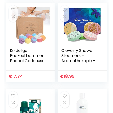
12-delige
Cleverfy Shower
Badzoutbommen
Steamers –
Badbal Cadeauset
Aromatherapie –
Geur Essentiële
[6x]
Olie
Douchebommen
Aromatherapie
Met Essentiële
€
17.74
€
18.99
Hydraterende
Oliën Voor
Exfoliërende
Ontspanning – Te
Voetbad Bal Set…
gekke SPA…