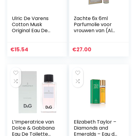
Ulric De Varens
Zachte 6x 6ml
Cotton Musk
Parfumolie voor
Original Eau De
vrouwen van (Al
Parfum 50 Ml
Rehab)…
€
15.54
€
27.00
L’Imperatrice van
Elizabeth Taylor –
Dolce & Gabbana
Diamonds and
Eau De Toilette
Emeralds – Eau de