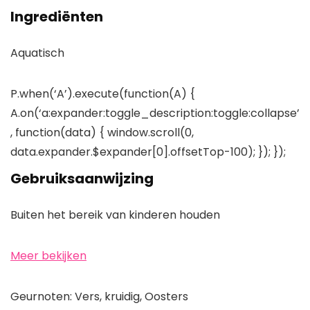
Ingrediënten
Aquatisch
P.when(‘A’).execute(function(A) {
A.on(‘a:expander:toggle_description:toggle:collapse’
, function(data) { window.scroll(0,
data.expander.$expander[0].offsetTop-100); }); });
Gebruiksaanwijzing
Buiten het bereik van kinderen houden
Meer bekijken
Geurnoten: Vers, kruidig, Oosters