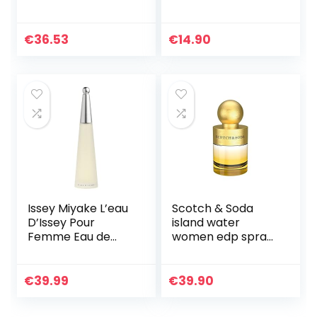
voor dames, 100 ml
Toilette Spray –
Oriëntaalse
bloemengeur – 100
€
36.53
€
14.90
ml
Issey Miyake L’eau
Scotch & Soda
D’Issey Pour
island water
Femme Eau de
women edp spray
Toilette Spray
40ml
€
39.99
€
39.90