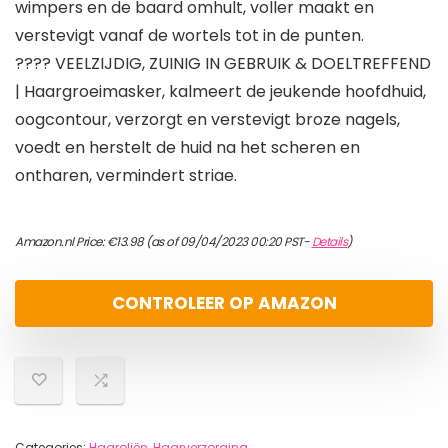
wimpers en de baard omhult, voller maakt en
verstevigt vanaf de wortels tot in de punten.
???? VEELZIJDIG, ZUINIG IN GEBRUIK & DOELTREFFEND
| Haargroeimasker, kalmeert de jeukende hoofdhuid,
oogcontour, verzorgt en verstevigt broze nagels,
voedt en herstelt de huid na het scheren en
ontharen, vermindert striae.
Amazon.nl Price:
€
13.98
(as of 09/04/2023 00:20 PST-
Details
)
CONTROLEER OP AMAZON
Categories:
Haaroliën
,
Haarverzorging