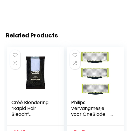
Related Products
Créé Blondering
Philips
“Rapid Hair
Vervangmesje
Bleach”,
voor OneBlade – 3
blondeerpoeder
Mesje – Past op
met arganolie en
alle OneBlade