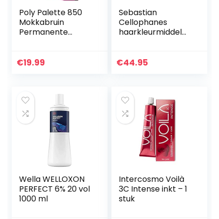
Poly Palette 850
Sebastian
Mokkabruin
Cellophanes
Permanente
haarkleurmiddel
Haarverf 115ml , 3
300 ml
stuks
€
19.99
€
44.95
Wella WELLOXON
Intercosmo Voilà
PERFECT 6% 20 vol
3C Intense inkt – 1
1000 ml
stuk