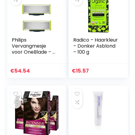
Philips
Radico – Haarkleur
Vervangmesje
– Donker Asblond
voor OneBlade – 3
– 100 g
Mesje – Past op
alle OneBlade
handles – 200
€
54.54
€
15.57
Bewegingen per
seconde – Trim,
scheer…