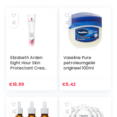
Elizabeth Arden
Vaseline Pure
Eight Hour Skin
petroleumgelei
Protectant Cream
origineel 100ml
parfumvrij, 50 ml
€
16.99
€
5.42