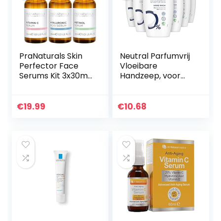
PraNaturals Skin
Neutral Parfumvrij
Perfector Face
Vloeibare
Serums Kit 3x30ml,
Handzeep, voor
Hyaluronzuur,
schone handen,
Retinol & Vitamine
speciaal
C, Huidverzorging
ontwikkeld voor de
€
19.99
€
10.68
Tegen
gevoelige huid – 6
Veroudering…
x 250 ml…