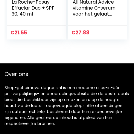
La Roche-Posay
All Natural Advice
Effaclar Duo + SPF
vitamine C-serum
30, 40 ml
voor het gelaat
met hyaluronzuur
en vitamine E –
Gezichtsserum –
€
21.55
€
27.88
Organische…
Over ons
Shop-geheimoverdegrens.nl is een moderne alles-in-één
prijsvergelijkings- en beoordelingswebsite die de beste deals
biedt die beschikbaar zijn op amazon en u op de hoogte
houdt via de laatst toegevoegde blogs. Alle afbeeldingen
zijn auteursrechtelijk beschermd door hun respectievelijke
eigenaren. Alle geciteerde inhoud is afgeleid van hun
respectievelijke bronnen.