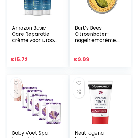
Amazon Basic
Burt’s Bees
Care Reparatie
Citroenboter-
crème voor Droog
nagelriemcrème,
Scheren- 3 stuks
100 procent
(3 Buizen à 75 ml)
natuurlijk, potje
van 15 g
€
15.72
€
9.99
Baby Voet Spa,
Neutrogena