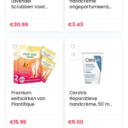
Lavendel
handcrème
Scrubben Voet
ongeparfumeerd,
Maskers, Voet
Noorse formule,
Masker voor Baby
voedende en
zachte huid, Peel
beschermende
€
30.99
€
3.43
Off Eelt Dode Huid
vochtinbrengende
Eelt Remover…
crème voor droge
en…
Premium
CeraVe
eeltsokken van
Reparatieve
Plantifique
handcrème, 50 ml,
handcrème voor
droge en ruwe
handen, met
€
15.95
€
5.00
glycerine en 3