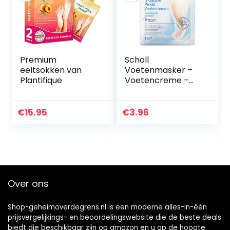
Premium
Scholl
eeltsokken van
Voetenmasker –
Plantifique
Voetencreme –
Voedend – Expert
Care – 1 paar
€
15.95
€
3.96
Over ons
Shop-geheimoverdegrens.nl is een moderne alles-in-één
prijsvergelijkings- en beoordelingswebsite die de beste deals
biedt die beschikbaar zijn op amazon en u op de hoogte