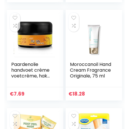
Paardenolie
Moroccanoil Hand
handvoet crème
Cream Fragrance
voetcrème, hak
Originale, 75 ml
balsem, paard
anti-chafing huid
repareren
€
7.69
€
18.28
moisturizer voor
ruwe droge en…