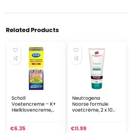
Related Products
Scholl
Neutrogena
Voetencreme – K+
Noorse formule
Hielklovencreme,
voetcrème, 2 x 100
60ml
ml
€
6.35
€
11.99