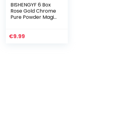
BISHENGYF 6 Box
Rose Gold Chrome
Pure Powder Magic
Mirror Effect voor
Nail Art Decoratie
€
9.99