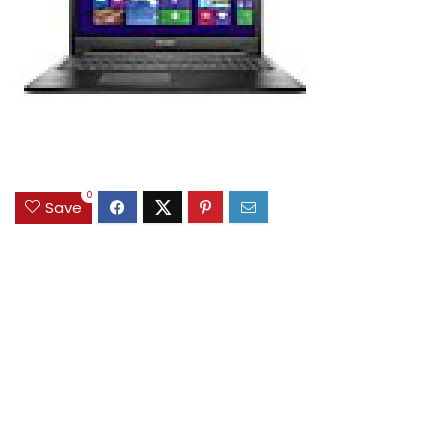
0
Save