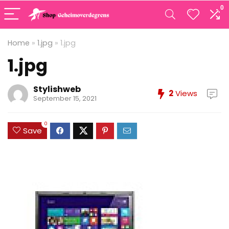
0
Home
»
1.jpg
»
1.jpg
1.jpg
Stylishweb
2
Views
September 15, 2021
0
Save