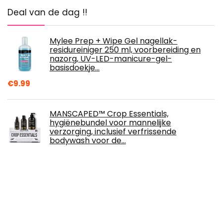
Deal van de dag !!
Mylee Prep + Wipe Gel nagellak-
residureiniger 250 ml, voorbereiding en
nazorg, UV-LED-manicure-gel-
basisdoekje…
€
9.99
MANSCAPED™ Crop Essentials,
hygiënebundel voor mannelijke
verzorging, inclusief verfrissende
bodywash voor de…
€
29.99
Guerlain Guerlain Profumo Insolence Edt -
50 Ml
€
76.23