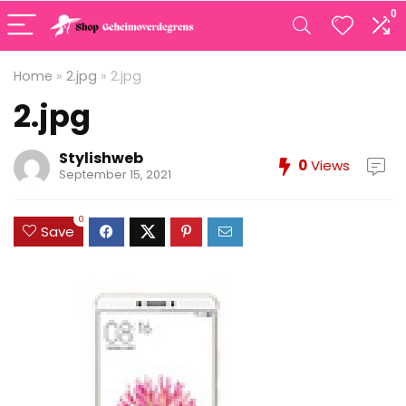
0
Home
»
2.jpg
»
2.jpg
2.jpg
Stylishweb
0
Views
September 15, 2021
0
Save