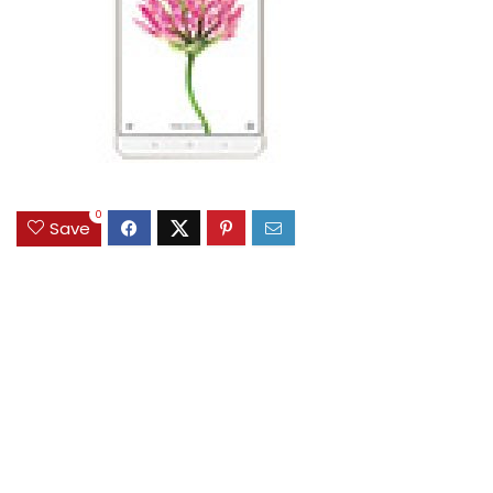
0
Save