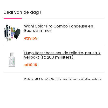
Deal van de dag !!
Wahl Color Pro Combo Tondeuse en
Baardtrimmer
€
29.55
Hugo Boss-boss eau de toilette, per stuk
verpakt (1 x 200 milliliters)
€
110.16
Brickell Men's Revitaliserende Anti-aging
crème voor Mannen, Natuurlijke en
Organische Anti-Rimpel Nachtcrème
voor…
€
40.00