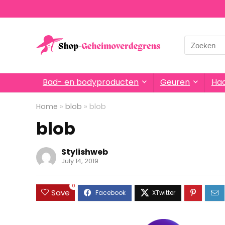
Search
for:
Bad- en bodyproducten
Geuren
Haa
Home
»
blob
»
blob
blob
Stylishweb
July 14, 2019
0
Save