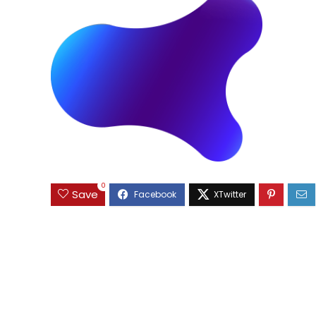
0
Save