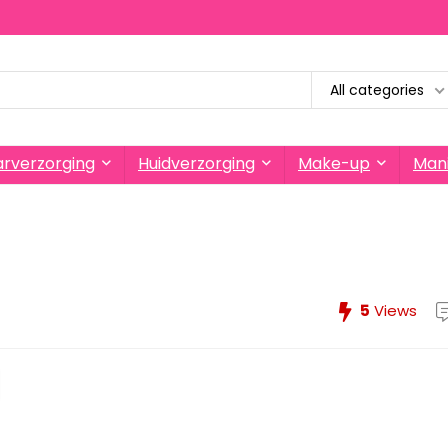
All categories
rverzorging
Huidverzorging
Make-up
Mani
5
Views