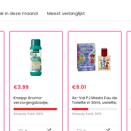
air in deze maand
Meest verlanglijst
€
3.99
€
9.01
Kneipp Aroma-
Air-Val PJ Masks Eau de
verzorgingsbadje,
Toilette in 30ml, uwlette,
verkoudheid,
Catboy en Gecco
eucalyptusmunt, 400 ml
Already Sold: 96%
Already Sold: 36%