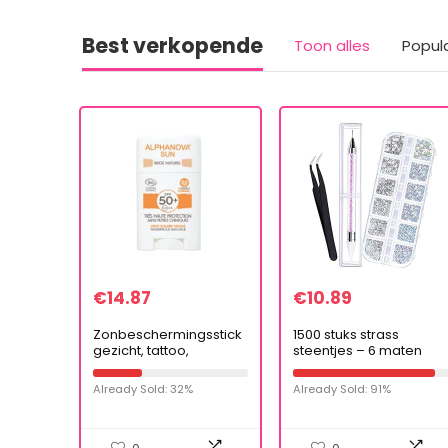
Best verkopende
Toon alles
Popul
€
14.87
€
10.89
Zonbeschermingsstick
1500 stuks strass
gezicht, tattoo,
steentjes – 6 maten
kinderen, watersport
platte achterkant
organische
edelstenen, kristallen
Already Sold: 32%
Already Sold: 91%
zonnebrandcrème
AB steentjes nail art
lichtvervuilingsfactor
edelstenen en…
50…