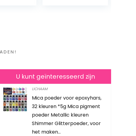
en ?
ADEN!
U kunt geïnteresseerd zijn
LICHAAM
Mica poeder voor epoxyhars,
Man’Stuff 
32 kleuren *5g Mica pigment
Toiletry Se
poeder Metallic kleuren
GSTOMAN
Shimmer Glitterpoeder, voor
het maken…