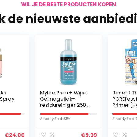
WIL JE DE BESTE PRODUCTEN KOPEN
jk de nieuwste aanbied
da
Mylee Prep + Wipe
Benefit T
Spray
Gel nagellak-
POREfess
residureiniger 250
Primer (H
ml, voorbereiding en
7.5ml)
nazorg, UV-LED-
Already Sold: 85%
Already Sold:
manicure-gel-
basisdoekje…
€
24.00
€
9.99