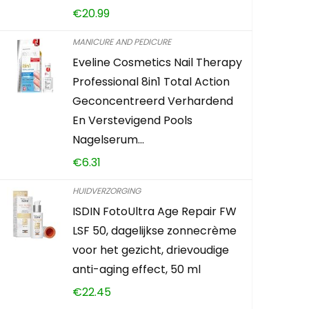
Already Sold:
€
20.99
MANICURE AND PEDICURE
Schiet op! A
Eveline Cosmetics Nail Therapy
Professional 8in1 Total Action
0
2
Geconcentreerd Verhardend
En Verstevigend Pools
CONTROLEE
Nagelserum…
€
6.31
HUIDVERZORGING
ISDIN FotoUltra Age Repair FW
LSF 50, dagelijkse zonnecrème
voor het gezicht, drievoudige
anti-aging effect, 50 ml
€
22.45