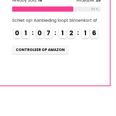
Already Sold:
18
Available:
26
69 %
Schiet op! Aanbieding loopt binnenkort af
0
1
0
7
1
2
1
5
6
CONTROLEER OP AMAZON