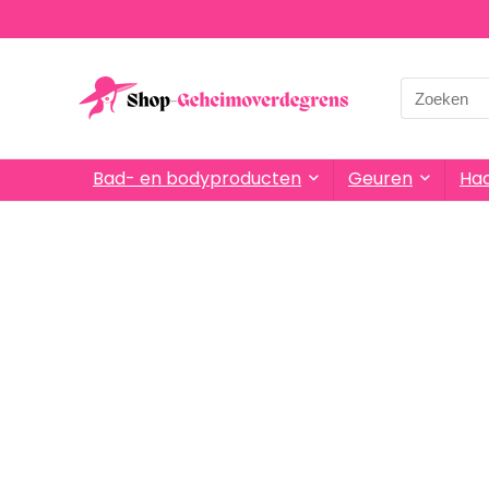
Bad- en bodyproducten
Geuren
Haa