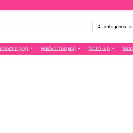
All categories
rverzorging
Huidverzorging
Make-up
Mani