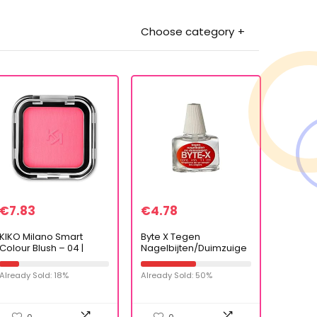
Choose category
€
7.83
€
4.78
KIKO Milano Smart
Byte X Tegen
Colour Blush – 04 |
Nagelbijten/Duimzuige
Blusher met intense
n, 11ml
kleur voor het resultaat
Already Sold: 18%
Already Sold: 50%
dat je zelf wil