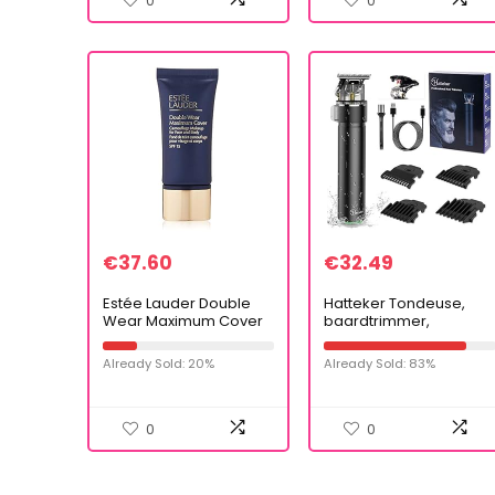
0
0
€
37.60
€
32.49
Estée Lauder Double
Hatteker Tondeuse,
Wear Maximum Cover
baardtrimmer,
– 1N1 Ivory Nude, 30 ml
haartrimmer Electric
Pro Li T-lemmetsnijder
Already Sold: 20%
Already Sold: 83%
voor mannen, accu-
tondeuse,
Barbershop…
0
0