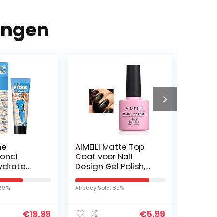
ingen
he
AIMEILI Matte Top
Ulric 
ional
Coat voor Nail
Cotton
ydrate
Design Gel Polish,
Origin
Soak Off Gel
Parfum
Nagellak Nail Art
 69%
Already Sold: 82%
Already S
10ML
€
19.99
€
5.99