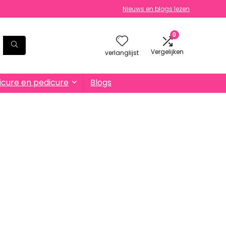
Nieuws en blogs lezen
0
Vergelijken
verlanglijst
cure en pedicure
Blogs