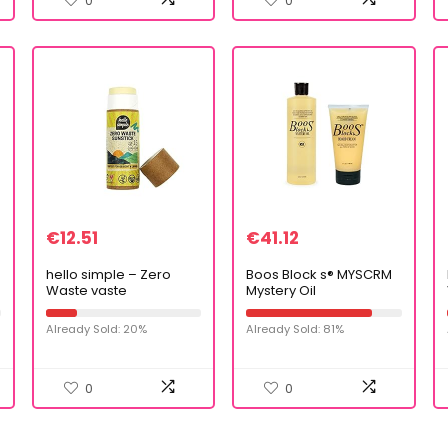
0
0
€
12.51
€
41.12
hello simple – Zero
Boos Block s® MYSCRM
Waste vaste
Mystery Oil
zonnecrème Sunstick –
verzorgingsolie en
veganistisch plasticvrij
Board Cream
Already Sold: 20%
Already Sold: 81%
– minerale UVA + UVB
verzorgingscrème van
filter (LSF 15)
John Boos, 473ml fles
Mystery Oil…
0
0