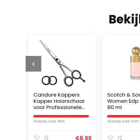
Beki
Candure Kappers
Scotch & So
Kapper Haarschaar
Women Edp 
pray
voor Professionele
90 ml
EN:
Kappers Kappers
Roestvrijstalen
Already Sold: 95%
Already Sold: 93%
Haarknipschaar
€
9.99
€
8.99