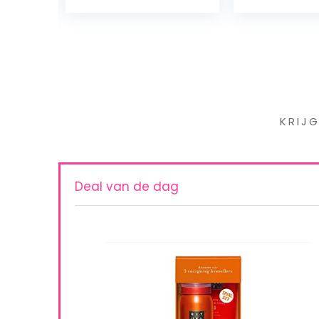
Iet
KRIJ
Deal van de dag
sing