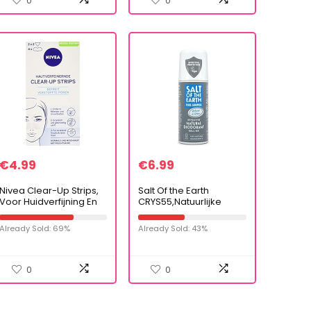
0
0
€
4.99
€
6.99
Nivea Clear-Up Strips,
Salt Of the Earth
Voor Huidverfijning En
CRYS55,Natuurlijke
Mee-Eters, 1X4
Deodorant roller voor
Neusstrips En 2 X 2
Mannen door Salt of the
Already Sold: 69%
Already Sold: 43%
Voorhoofd-/Kinstrips
Earth, Pure Armour
Vetiver & Citrus…
0
0