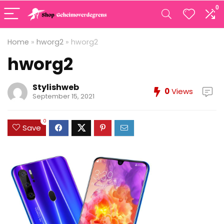
0
Home
»
hworg2
»
hworg2
hworg2
Stylishweb
0
Views
September 15, 2021
0
Save