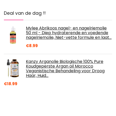
Deal van de dag !!
Mylee Abrikoos nagel- en nagelriemolie
50 ml - Diep hydraterende en voedende
nagelriemolie, Niet-vette formule en laat…
€
8.99
Kanzy Arganolie Biologische 100% Pure
Koudgeperste Argan oil Morocco
Veganistische Behandeling voor Droog
Haar, Huid…
€
18.99
Sally Hansen Instant
Nagelriemverwijderaar, 29,5 ml
(verpakking van 1)