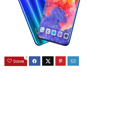
0
Save