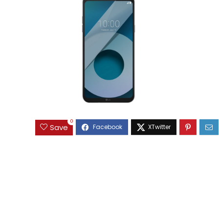
0
Save