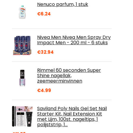
Nenuco parfum, 1 stuk
€
6.24
Nivea Men Nivea Men Spray Dry
Impact Men - 200 ml - 6 stuks
€
32.94
Rimmel 60 seconden Super
Shine nagellak,
zeemeerminvinnen
€
4.99
Saviland Poly Nails Gel Set Nail
Starter Kit, Nail Extension Kit
met Lijm, 100st. nageltips, 1
polijststrip, 1…