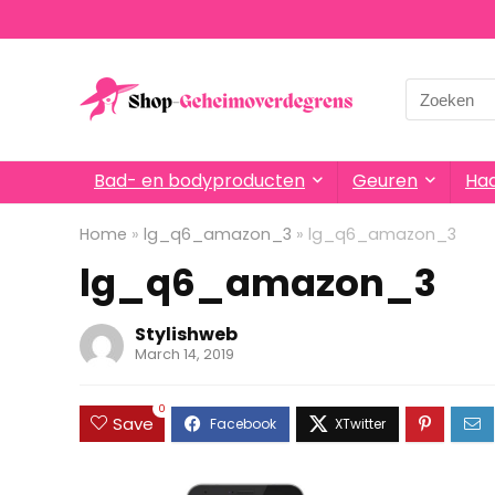
Search
for:
Bad- en bodyproducten
Geuren
Haa
Home
»
lg_q6_amazon_3
»
lg_q6_amazon_3
lg_q6_amazon_3
Stylishweb
March 14, 2019
0
Save