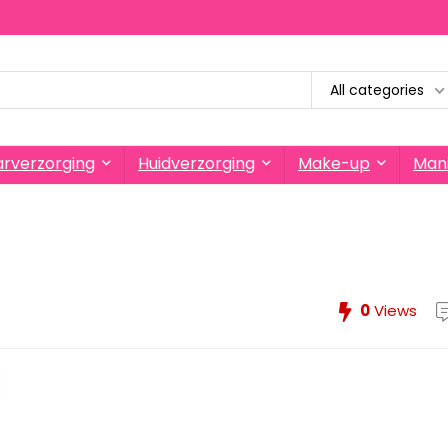
All categories
rverzorging
Huidverzorging
Make-up
Mani
0
Views