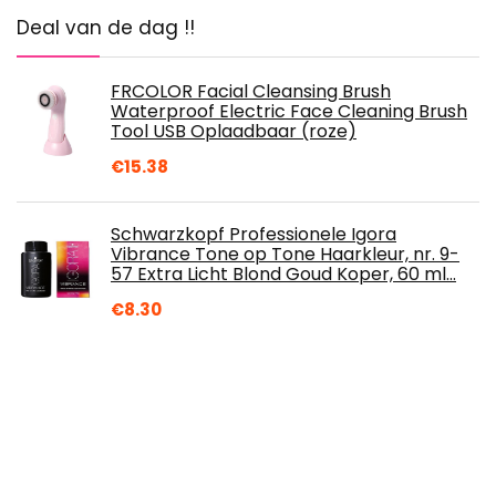
Deal van de dag !!
FRCOLOR Facial Cleansing Brush
Waterproof Electric Face Cleaning Brush
Tool USB Oplaadbaar (roze)
€
15.38
Schwarzkopf Professionele Igora
Vibrance Tone op Tone Haarkleur, nr. 9-
57 Extra Licht Blond Goud Koper, 60 ml…
€
8.30
syNeo 5 MAN antitranspirant spray voor
mannen, anti zweet deo anti-transpirant
deodorant, 1 pakje (1 x 30ml)
€
14.95