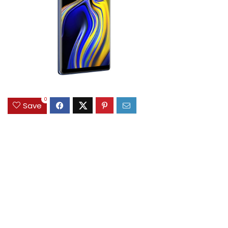
0
Save