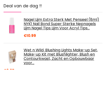
Deal van de dag !!
Nagel Lijm Extra Sterk Met Penseel (8ml)
NYK1 Nail Bond Super Sterke Nepnagels
Lijm Nagel Tips Lijm Voor Acryl Tips…
€
10.99
Wet n Wild, Blushing Lights Make-up Set,
Make-up Kit met Blushlighter, Blush en
Contourkwast, Zacht en Opbouwbaar
voor…
€
9.65
Institut Esthederm Bronz Impulse
Gezichts- En Lichaamsspray 150ml
€
41.99