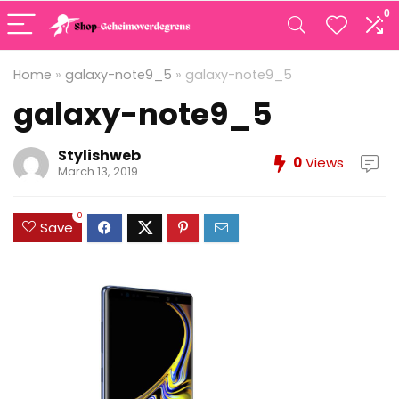
0
Home
»
galaxy-note9_5
»
galaxy-note9_5
galaxy-note9_5
Stylishweb
0
Views
March 13, 2019
0
Save