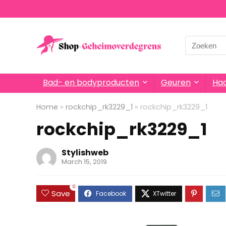
Search
for:
Bad- en bodyproducten
Geuren
Haa
Home
»
rockchip_rk3229_1
»
rockchip_rk3229_1
rockchip_rk3229_1
Stylishweb
March 15, 2019
0
Save