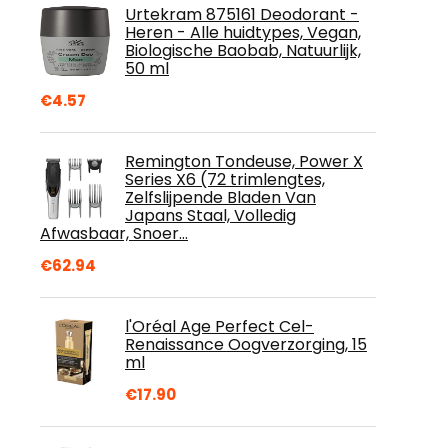
Urtekram 875161 Deodorant -
Heren - Alle huidtypes, Vegan,
Biologische Baobab, Natuurlijk,
50 ml
€
4.57
Remington Tondeuse, Power X
Series X6 (72 trimlengtes,
Zelfslijpende Bladen Van
Japans Staal, Volledig
Afwasbaar, Snoer…
€
62.94
l'Oréal Age Perfect Cel-
Renaissance Oogverzorging, 15
ml
€
17.90