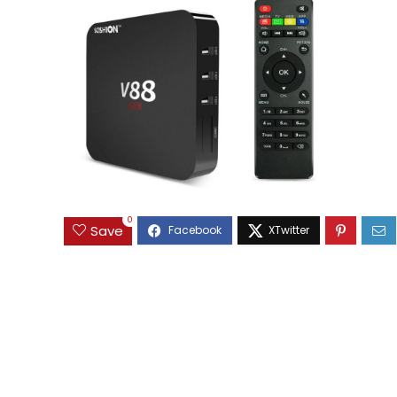
0
Save