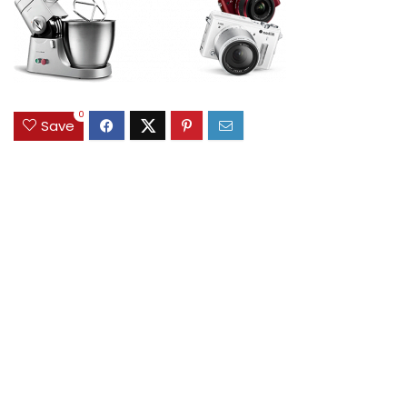
0
Save