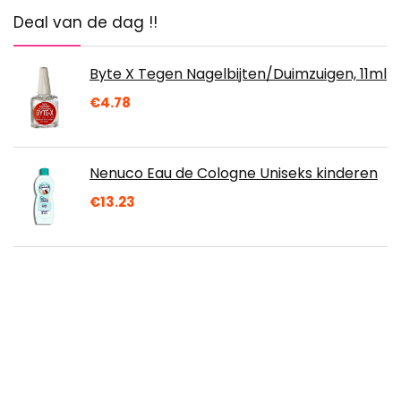
Deal van de dag !!
Byte X Tegen Nagelbijten/Duimzuigen, 11ml
€
4.78
Nenuco Eau de Cologne Uniseks kinderen
€
13.23
URAQT metallic tatoeages, 20 vellen
tijdelijk tattoo-papier met 200 ontwerpen,
waterdicht verwijderbaar goud zilver nep…
€
7.45
Mylee professionele UV-lamp 36 watt