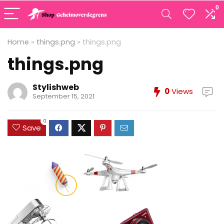
0
Home
»
things.png
»
things.png
things.png
Stylishweb
0
Views
September 15, 2021
0
Save