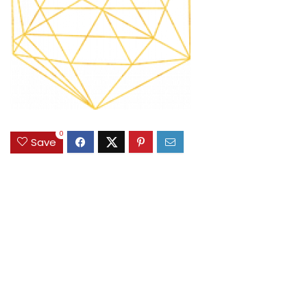
0
Save