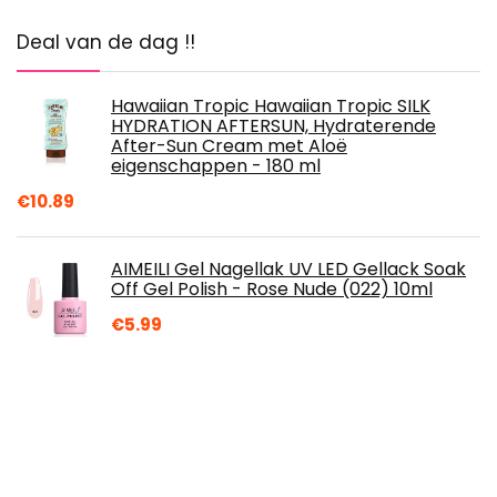
Deal van de dag !!
Hawaiian Tropic Hawaiian Tropic SILK
HYDRATION AFTERSUN, Hydraterende
After-Sun Cream met Aloë
eigenschappen - 180 ml
€
10.89
AIMEILI Gel Nagellak UV LED Gellack Soak
Off Gel Polish - Rose Nude (022) 10ml
€
5.99
SiO Beauty Super Eyelift | Eye Anti-Wrinkle
Patches 4 Week Supply | Overnight
Smoothing Silicone Patches For Eye &
Brow…
€
26.43