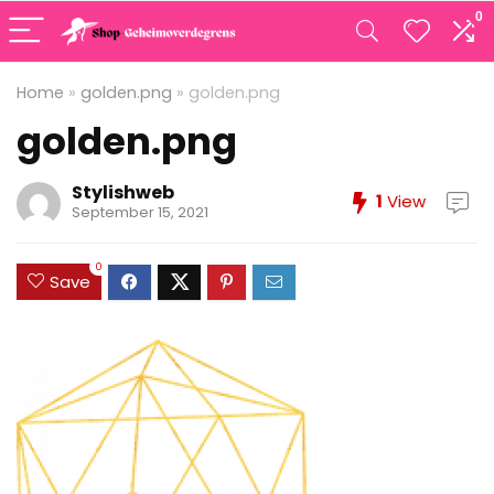
0
Home
»
golden.png
»
golden.png
golden.png
Stylishweb
1
View
September 15, 2021
0
Save