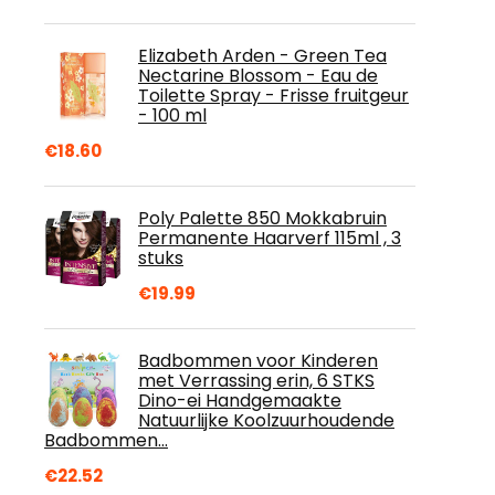
Elizabeth Arden - Green Tea
Nectarine Blossom - Eau de
Toilette Spray - Frisse fruitgeur
- 100 ml
€
18.60
Poly Palette 850 Mokkabruin
Permanente Haarverf 115ml , 3
stuks
€
19.99
Badbommen voor Kinderen
met Verrassing erin, 6 STKS
Dino-ei Handgemaakte
Natuurlijke Koolzuurhoudende
Badbommen…
€
22.52