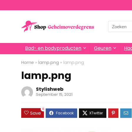
Search
for:
Bad- en bodyproducten
Geuren
Haa
Home
»
lamp.png
»
lamp.png
lamp.png
Stylishweb
September 15, 2021
0
Save