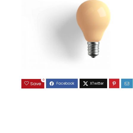
0
Save