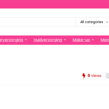
All categories
rverzorging
Huidverzorging
Make-up
Mani
0
Views